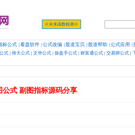
提示:网页
※未来函数检测※
指标公式
|
看盘软件
|
公式改编
|
股道宝贝
|
股道帮助
|
公式应用
|
公式
|
倚天公式
|
文华公式
|
操盘手公式
|
财富通公式
|
交易师公式
|
图公式 副图指标源码分享