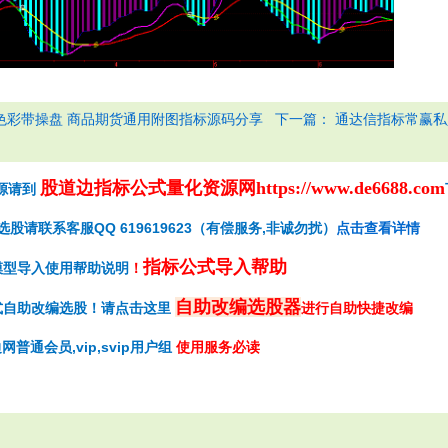
下一篇：
色彩带操盘 商品期货通用附图指标源码分享
通达信指标常赢私
股道边指标公式量化资源网
https://www.de6688.com
源请到
请联系客服QQ 619619623（有偿服务,非诚勿扰）
点击查看详情
指标公式导入帮助
模型导入使用帮助说明
！
自助改编选股器
式自助改编选股！请点击这里
进行自助快捷改编
网普通会员,vip,svip用户组
使用服务必读