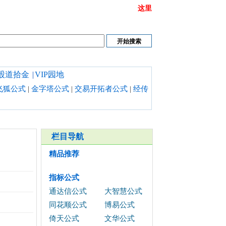
或链接打不开时请清理浏览器缓存,也可以点开
这里
股道拾金
|
VIP园地
飞狐公式
|
金字塔公式
|
交易开拓者公式
|
经传
栏目导航
精品推荐
指标公式
通达信公式
大智慧公式
同花顺公式
博易公式
倚天公式
文华公式