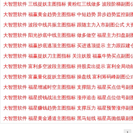
大智慧软件 三线捉妖主图指标 黄粉红三线做多 波段阶梯副图
大智慧软件 福赢黄金趋势主图指标 中短趋势 异步趋势监控副
大智慧软件 波段中线共振主图指标 跟随主力入市副图公式 大
大智慧软件 阳光抄底中线主图指标 做多做空 福星主力扫盘副
大智慧软件 福赢抄底逃顶主图指标 买进逃顶提示 主力跟踪建
大智慧软件 福赢捉妖刀主图指标 关注妖股 福赢牛势买点副图
大智慧软件 富利多空波段主图指标 持股卖出提示 富利全局动
大智慧软件 富赢量化捉妖主图指标 操盘线 富利筹码峰副图公式
大智慧软件 福星增减时空主图指标 支撑阻力 福星买点信号副图
大智慧软件 福星捞钱战法主图指标 涨停追击 福星点位信号副
大智慧软件 福星赚钱趋势主图指标 支撑压力 福星预警涨停副
大智慧软件 福星黄金通道主图指标 黑马短线 福星高抛低吸副
1