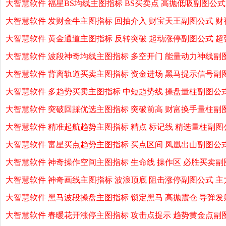
大智慧软件 福星BS均线主图指标 BS买卖点 高抛低吸副图公式
大智慧软件 发财金牛主图指标 回抽介入 财宝天王副图公式 财
大智慧软件 黄金通道主图指标 反转突破 起动涨停副图公式 超
大智慧软件 波段神奇均线主图指标 多空开门 能量动力神线副
大智慧软件 背离轨道买卖主图指标 资金进场 黑马提示信号副
大智慧软件 多趋势买卖主图指标 中短趋势线 操盘量柱副图公
大智慧软件 突破回踩优选主图指标 突破前高 财富换手量柱副
大智慧软件 精准起航趋势主图指标 精点 标记线 精选量柱副图公
大智慧软件 富星买点趋势主图指标 买点区间 凤凰出山副图公式
大智慧软件 神奇操作空间主图指标 生命线 操作区 必胜买卖副图
大智慧软件 神奇画线主图指标 波浪顶底 阻击涨停副图公式 主
大智慧软件 黑马波段操盘主图指标 锁定黑马 高抛震仓 导弹发
大智慧软件 春暖花开涨停主图指标 攻击点提示 趋势黄金点副