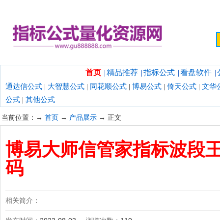
欢迎光临指标公式量化资源网！
首页
|
精品推荐
|
指标公式
|
看盘软件
|
通达信公式
|
大智慧公式
|
同花顺公式
|
博易公式
|
倚天公式
|
文华
公式
|
其他公式
当前位置：→
首页
→
产品展示
→ 正文
博易大师信管家指标波段王
码
相关简介：