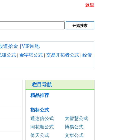
或链接打不开时请清理浏览器缓存,也可以点开
这里
股道拾金
|
VIP园地
飞狐公式
|
金字塔公式
|
交易开拓者公式
|
经传
栏目导航
精品推荐
指标公式
通达信公式
大智慧公式
同花顺公式
博易公式
倚天公式
文华公式