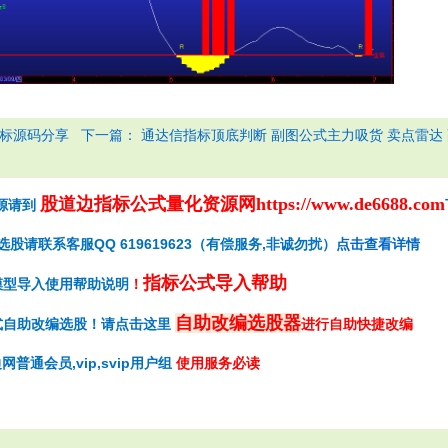
下一篇：
指标源码分享
通达信指标顶底判断 副图公式主力吸货 卖点雷达
股道边指标公式量化资源网
https://www.de6688.com
源请到
请联系客服QQ 619619623（有偿服务,非诚勿扰）
点击查看详情
指标公式导入帮助
模型导入使用帮助说明
！
自助改编选股器
式自助改编选股！请点击这里
进行自助快捷改编
网普通会员,vip,svip用户组
使用服务必读