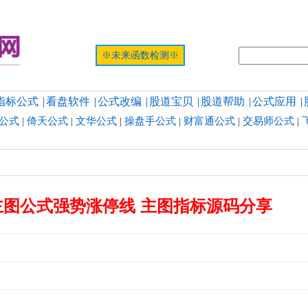
提示:网页
※未来函数检测※
指标公式
|
看盘软件
|
公式改编
|
股道宝贝
|
股道帮助
|
公式应用
|
公式
|
倚天公式
|
文华公式
|
操盘手公式
|
财富通公式
|
交易师公式
|
主图公式强势涨停线 主图指标源码分享