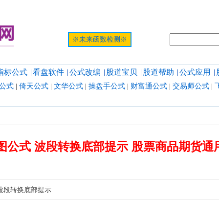
提示:网页
※未来函数检测※
指标公式
|
看盘软件
|
公式改编
|
股道宝贝
|
股道帮助
|
公式应用
|
公式
|
倚天公式
|
文华公式
|
操盘手公式
|
财富通公式
|
交易师公式
|
图公式 波段转换底部提示 股票商品期货通
 波段转换底部提示