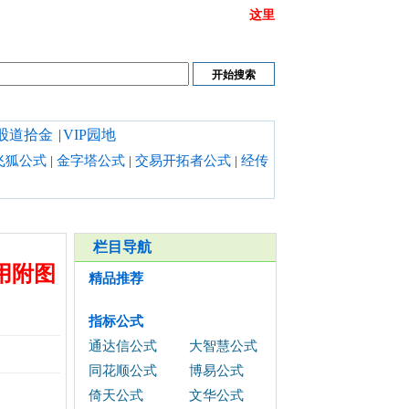
或链接打不开时请清理浏览器缓存,也可以点开
这里
股道拾金
|
VIP园地
飞狐公式
|
金字塔公式
|
交易开拓者公式
|
经传
栏目导航
用附图
精品推荐
指标公式
通达信公式
大智慧公式
同花顺公式
博易公式
倚天公式
文华公式