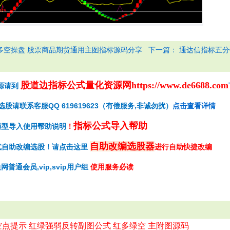
下一篇：
多空操盘 股票商品期货通用主图指标源码分享
通达信指标五分
股道边指标公式量化资源网
https://www.de6688.com
源请到
请联系客服QQ 619619623（有偿服务,非诚勿扰）
点击查看详情
指标公式导入帮助
模型导入使用帮助说明
！
自助改编选股器
式自助改编选股！请点击这里
进行自助快捷改编
网普通会员,vip,svip用户组
使用服务必读
空点提示 红绿强弱反转副图公式 红多绿空 主附图源码