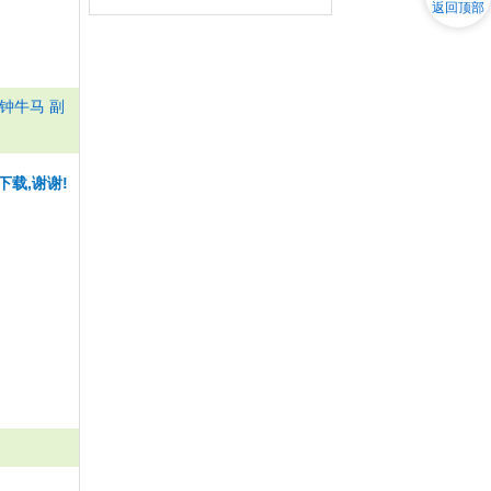
返回顶部
钟牛马 副
下载,谢谢!