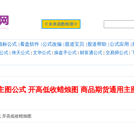
提示:网页
※未来函数检测※
指标公式
|
看盘软件
|
公式改编
|
股道宝贝
|
股道帮助
|
公式应用
|
公式
|
倚天公式
|
文华公式
|
操盘手公式
|
财富通公式
|
交易师公式
|
主图公式 开高低收蜡烛图 商品期货通用主
式 开高低收蜡烛图