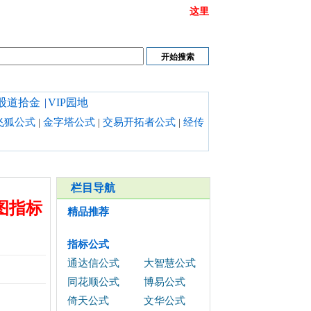
或链接打不开时请清理浏览器缓存,也可以点开
这里
股道拾金
|
VIP园地
飞狐公式
|
金字塔公式
|
交易开拓者公式
|
经传
栏目导航
图指标
精品推荐
指标公式
通达信公式
大智慧公式
同花顺公式
博易公式
倚天公式
文华公式