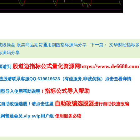
下一篇：
波段操盘 股票商品期货通用副图指标源码分享
文华财经指标多
标源码分享
股道边指标公式量化资源网
https://www.de6688.com
源请到
请联系客服QQ 619619623（有偿服务,非诚勿扰）
点击查看详情
指标公式导入帮助
模型导入使用帮助说明
！
自助改编选股器
式自助改编选股！请点击这里
进行自助快捷改编
网普通会员,vip,svip用户组
使用服务必读