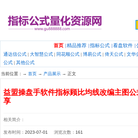
欢迎光临指标公式量化资源网！
首页
|
精品推荐
|
指标公式
|
看盘软件
|
通达信公式
|
大智慧公式
|
同花顺公式
|
博易公式
|
倚天公式
|
文华
公式
|
其他公式
当前位置：→
首页
→
产品展示
→ 正文
益盟操盘手软件指标顾比均线改编主图公式
享
相关简介：
发布时间：
2023-07-01
浏览次数：
161