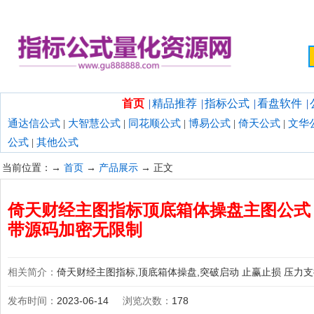
欢迎光临指标公式量化资源网！
首页
|
精品推荐
|
指标公式
|
看盘软件
|
通达信公式
|
大智慧公式
|
同花顺公式
|
博易公式
|
倚天公式
|
文华
公式
|
其他公式
当前位置：→
首页
→
产品展示
→ 正文
倚天财经主图指标顶底箱体操盘主图公式 
带源码加密无限制
相关简介：
倚天财经主图指标,顶底箱体操盘,突破启动 止赢止损 压力
发布时间：
2023-06-14
浏览次数：
178