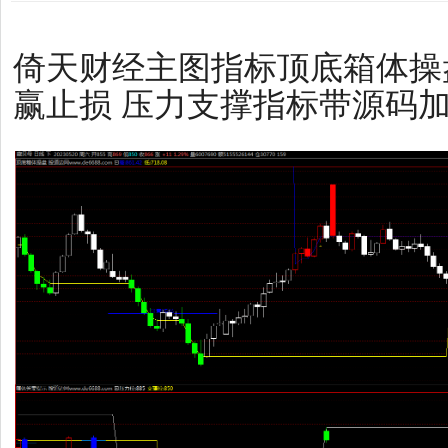
倚天财经主图指标顶底箱体操
赢止损 压力支撑指标带源码