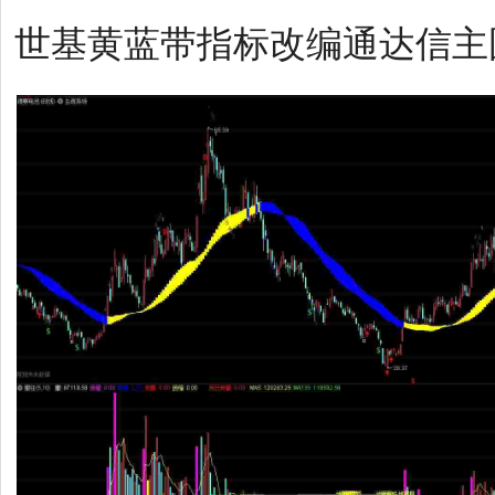
世基黄蓝带指标改编通达信主