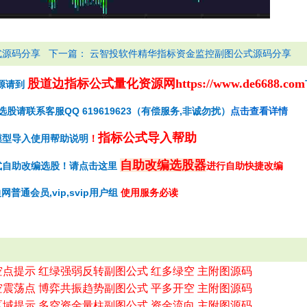
下一篇：
式源码分享
云智投软件精华指标资金监控副图公式源码分享
股道边指标公式量化资源网
https://www.de6688.com
源请到
请联系客服QQ 619619623（有偿服务,非诚勿扰）
点击查看详情
指标公式导入帮助
模型导入使用帮助说明
！
自助改编选股器
式自助改编选股！请点击这里
进行自助快捷改编
网普通会员,vip,svip用户组
使用服务必读
空点提示 红绿强弱反转副图公式 红多绿空 主附图源码
空震荡点 博弈共振趋势副图公式 平多开空 主附图源码
区域提示 多空资金量柱副图公式 资金流向 主附图源码