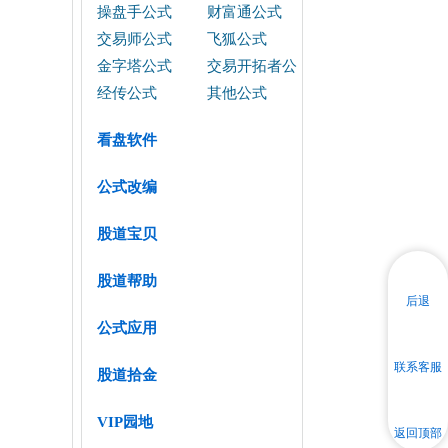
操盘手公式
财富通公式
交易师公式
飞狐公式
金字塔公式
交易开拓者公
式
经传公式
其他公式
看盘软件
公式改编
股道宝贝
股道帮助
后退
公式应用
联系客服
股道拾金
VIP园地
返回顶部