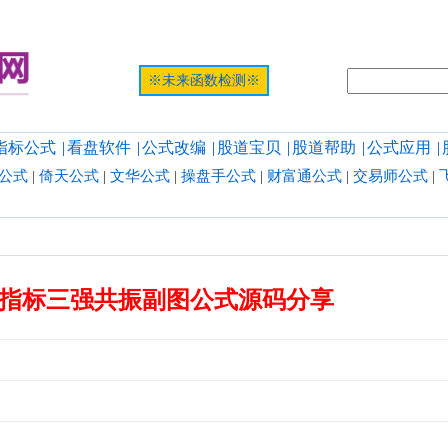
提示:网页
※未来函数检测※
指标公式
|
看盘软件
|
公式改编
|
股道宝贝
|
股道帮助
|
公式应用
|
公式
|
倚天公式
|
文华公式
|
操盘手公式
|
财富通公式
|
交易师公式
|
指标三强共振副图公式源码分享