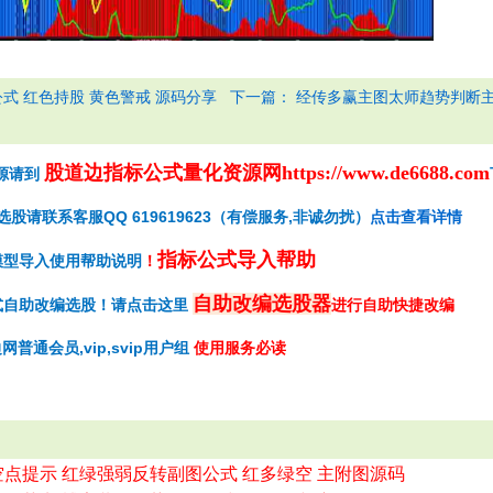
下一篇：
式 红色持股 黄色警戒 源码分享
经传多赢主图太师趋势判断主
股道边指标公式量化资源网
https://www.de6688.com
源请到
请联系客服QQ 619619623（有偿服务,非诚勿扰）
点击查看详情
指标公式导入帮助
模型导入使用帮助说明
！
自助改编选股器
式自助改编选股！请点击这里
进行自助快捷改编
网普通会员,vip,svip用户组
使用服务必读
空点提示 红绿强弱反转副图公式 红多绿空 主附图源码