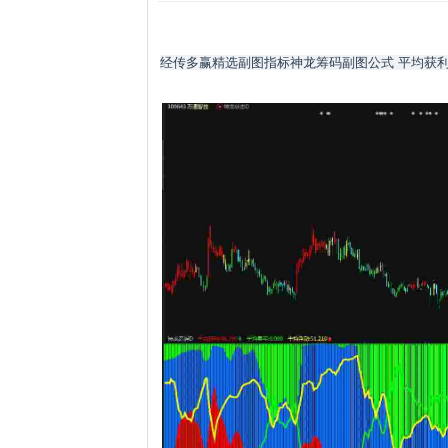
经传多赢精选副图指标神龙筹码副图公式 平均获利筹