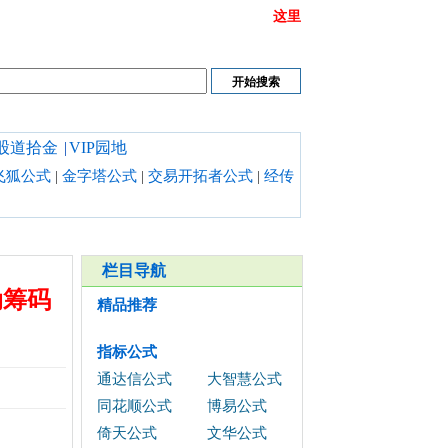
或链接打不开时请清理浏览器缓存,也可以点开
这里
股道拾金
|
VIP园地
飞狐公式
|
金字塔公式
|
交易开拓者公式
|
经传
栏目导航
动筹码
精品推荐
指标公式
通达信公式
大智慧公式
同花顺公式
博易公式
倚天公式
文华公式