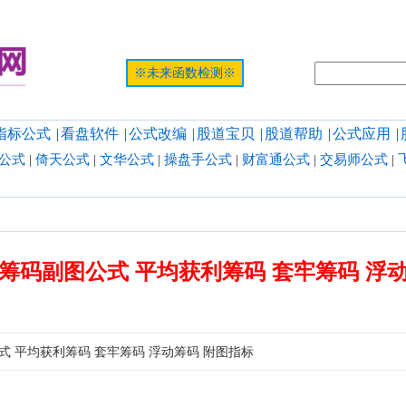
提示:网页
※未来函数检测※
指标公式
|
看盘软件
|
公式改编
|
股道宝贝
|
股道帮助
|
公式应用
|
公式
|
倚天公式
|
文华公式
|
操盘手公式
|
财富通公式
|
交易师公式
|
筹码副图公式 平均获利筹码 套牢筹码 浮
式 平均获利筹码 套牢筹码 浮动筹码 附图指标