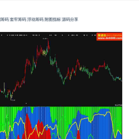
码 套牢筹码 浮动筹码 附图指标 源码分享