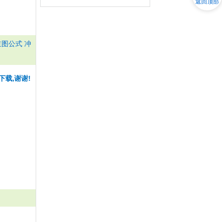
返回顶部
图公式 冲
下载,谢谢!