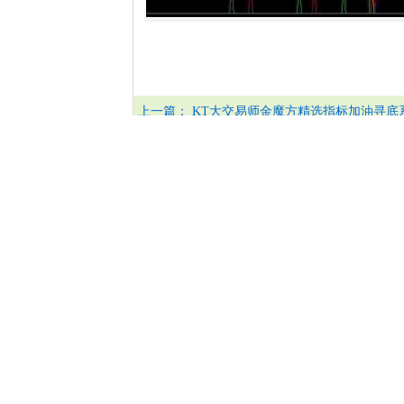
上一篇：
KT大交易师金魔方精选指标加油寻
图公式加密无限制带源码分享
本网站只提供展示指标公式信息,如需要下载资
指标公式模型破解还原解密、改选股
指标公式
通达信大智慧同花顺等指标公
股道边
点击查看更多精品推荐资源...