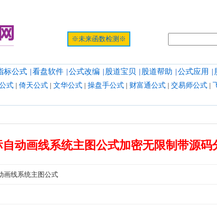
提示:网页
※未来函数检测※
指标公式
|
看盘软件
|
公式改编
|
股道宝贝
|
股道帮助
|
公式应用
|
公式
|
倚天公式
|
文华公式
|
操盘手公式
|
财富通公式
|
交易师公式
|
标自动画线系统主图公式加密无限制带源码
动画线系统主图公式