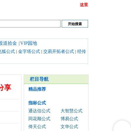
或链接打不开时请清理浏览器缓存,也可以点开
这里
股道拾金
|
VIP园地
飞狐公式
|
金字塔公式
|
交易开拓者公式
|
经传
栏目导航
分享
精品推荐
指标公式
通达信公式
大智慧公式
同花顺公式
博易公式
倚天公式
文华公式