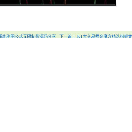
下一篇：
底系统副图公式无限制带源码分享
KT大交易师金魔方精选指标
股道边指标公式量化资源网
https://www.de6688.com
源请到
请联系客服QQ 619619623（有偿服务,非诚勿扰）
点击查看详情
指标公式导入帮助
模型导入使用帮助说明
！
自助改编选股器
式自助改编选股！请点击这里
进行自助快捷改编
网普通会员,vip,svip用户组
使用服务必读