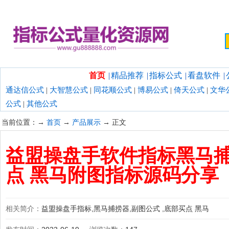
欢迎光临指标公式量化资源网！
首页
|
精品推荐
|
指标公式
|
看盘软件
|
通达信公式
|
大智慧公式
|
同花顺公式
|
博易公式
|
倚天公式
|
文华
公式
|
其他公式
当前位置：→
首页
→
产品展示
→ 正文
益盟操盘手软件指标黑马捕
点 黑马附图指标源码分享
相关简介：
益盟操盘手指标,黑马捕捞器,副图公式 ,底部买点 黑马