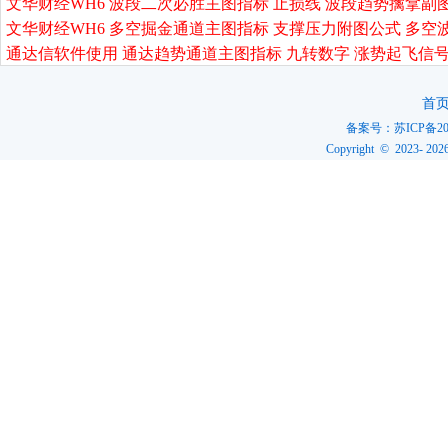
文华财经WH6 波段二次必胜主图指标 止损线 波段趋势擒拿副
文华财经WH6 多空掘金通道主图指标 支撑压力附图公式 多空
通达信软件使用 通达趋势通道主图指标 九转数字 涨势起飞信号
首
备案号：
苏ICP备20
Copyright © 2023-
202