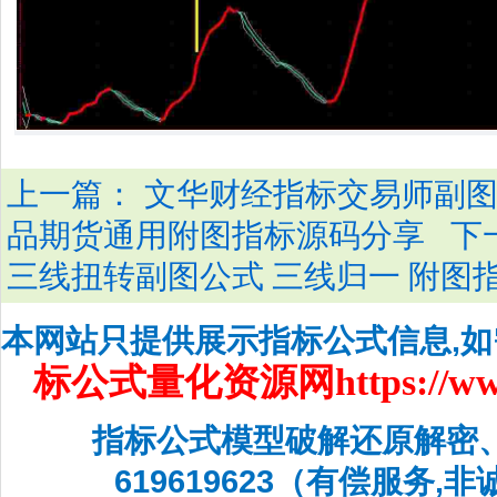
上一篇：
文华财经指标交易师副图公
下
品期货通用附图指标源码分享
三线扭转副图公式 三线归一 附图
本网站只提供展示指标公式信息,
标公式量化资源网
https://w
指标公式模型破解还原解密
619619623（有偿服务,