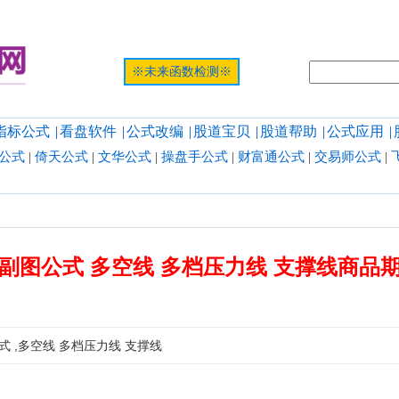
提示:网页
※未来函数检测※
指标公式
|
看盘软件
|
公式改编
|
股道宝贝
|
股道帮助
|
公式应用
|
公式
|
倚天公式
|
文华公式
|
操盘手公式
|
财富通公式
|
交易师公式
|
副图公式 多空线 多档压力线 支撑线商品
 ,多空线 多档压力线 支撑线