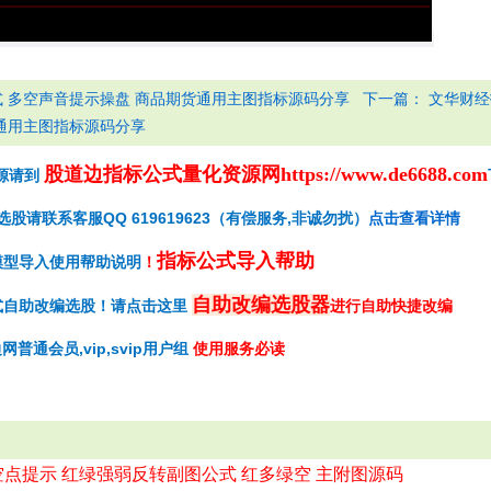
下一篇：
 多空声音提示操盘 商品期货通用主图指标源码分享
文华财经
通用主图指标源码分享
股道边指标公式量化资源网
https://www.de6688.com
源请到
请联系客服QQ 619619623（有偿服务,非诚勿扰）
点击查看详情
指标公式导入帮助
模型导入使用帮助说明
！
自助改编选股器
式自助改编选股！请点击这里
进行自助快捷改编
网普通会员,vip,svip用户组
使用服务必读
空点提示 红绿强弱反转副图公式 红多绿空 主附图源码