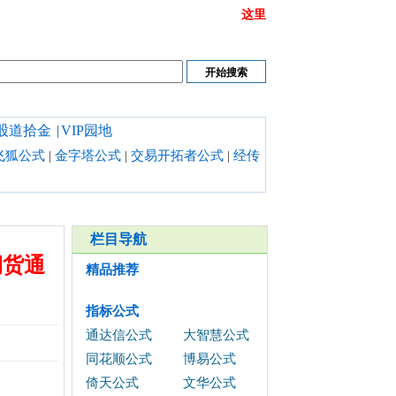
或链接打不开时请清理浏览器缓存,也可以点开
这里
股道拾金
|
VIP园地
飞狐公式
|
金字塔公式
|
交易开拓者公式
|
经传
栏目导航
期货通
精品推荐
指标公式
通达信公式
大智慧公式
同花顺公式
博易公式
倚天公式
文华公式