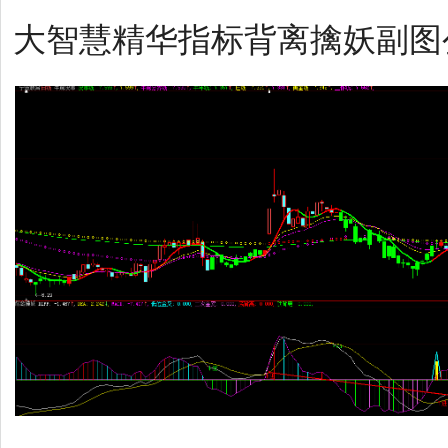
大智慧精华指标背离擒妖副图