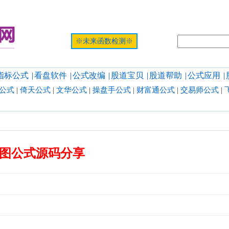
提示:网页
※未来函数检测※
指标公式
|
看盘软件
|
公式改编
|
股道宝贝
|
股道帮助
|
公式应用
|
公式
|
倚天公式
|
文华公式
|
操盘手公式
|
财富通公式
|
交易师公式
|
图公式源码分享