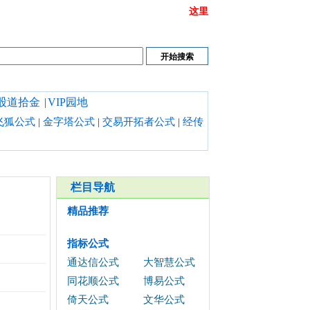
或链接打不开时请清理浏览器缓存,也可以点开
这里
股道拾金
|
VIP园地
飞狐公式
|
金字塔公式
|
交易开拓者公式
|
经传
栏目导航
精品推荐
指标公式
通达信公式
大智慧公式
同花顺公式
博易公式
倚天公式
文华公式