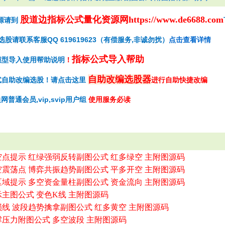
股道边指标公式量化资源网
https://www.de6688.com
源请到
请联系客服QQ 619619623（有偿服务,非诚勿扰）
点击查看详情
指标公式导入帮助
模型导入使用帮助说明
！
自助改编选股器
式自助改编选股！请点击这里
进行自助快捷改编
网普通会员,vip,svip用户组
使用服务必读
空点提示 红绿强弱反转副图公式 红多绿空 主附图源码
空震荡点 博弈共振趋势副图公式 平多开空 主附图源码
区域提示 多空资金量柱副图公式 资金流向 主附图源码
示主图公式 变色K线 主附图源码
损线 波段趋势擒拿副图公式 红多黄空 主附图源码
撑压力附图公式 多空波段 主附图源码