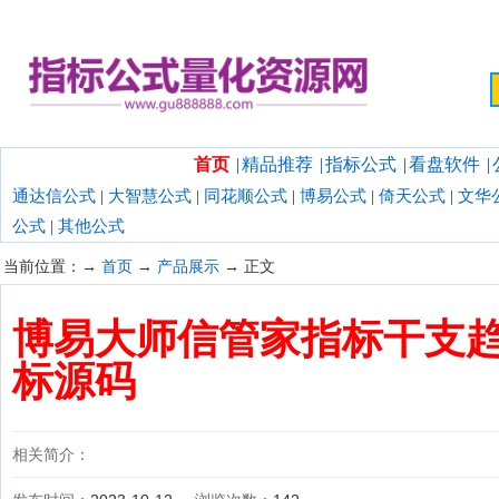
欢迎光临指标公式量化资源网！
首页
|
精品推荐
|
指标公式
|
看盘软件
|
通达信公式
|
大智慧公式
|
同花顺公式
|
博易公式
|
倚天公式
|
文华
公式
|
其他公式
当前位置：→
首页
→
产品展示
→ 正文
博易大师信管家指标干支趋
标源码
相关简介：