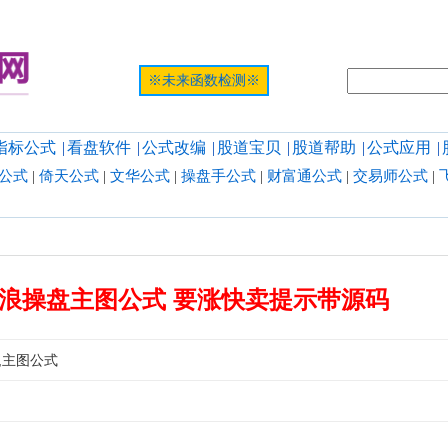
提示:网页
※未来函数检测※
指标公式
|
看盘软件
|
公式改编
|
股道宝贝
|
股道帮助
|
公式应用
|
公式
|
倚天公式
|
文华公式
|
操盘手公式
|
财富通公式
|
交易师公式
|
浪操盘主图公式 要涨快卖提示带源码
,主图公式