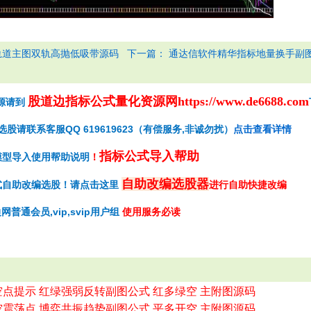
下一篇：
轨道主图双轨高抛低吸带源码
通达信软件精华指标地量换手副
股道边指标公式量化资源网
https://www.de6688.com
源请到
请联系客服QQ 619619623（有偿服务,非诚勿扰）
点击查看详情
指标公式导入帮助
模型导入使用帮助说明
！
自助改编选股器
式自助改编选股！请点击这里
进行自助快捷改编
网普通会员,vip,svip用户组
使用服务必读
空点提示 红绿强弱反转副图公式 红多绿空 主附图源码
空震荡点 博弈共振趋势副图公式 平多开空 主附图源码