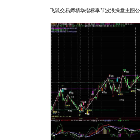
飞狐交易师精华指标季节波浪操盘主图公