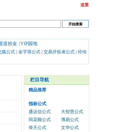
或链接打不开时请清理浏览器缓存,也可以点开
这里
股道拾金
|
VIP园地
飞狐公式
|
金字塔公式
|
交易开拓者公式
|
经传
栏目导航
精品推荐
指标公式
通达信公式
大智慧公式
同花顺公式
博易公式
倚天公式
文华公式