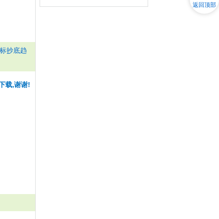
返回顶部
标抄底趋
下载,谢谢!