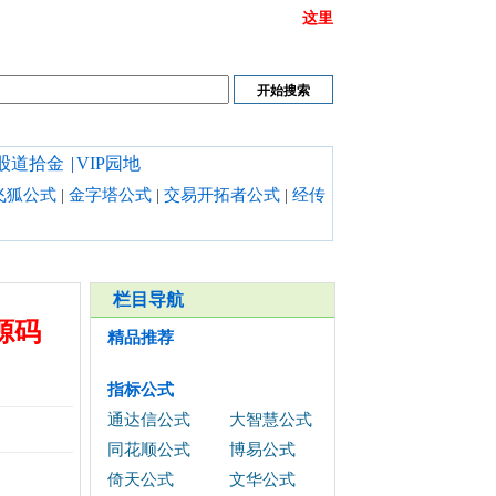
或链接打不开时请清理浏览器缓存,也可以点开
这里
股道拾金
|
VIP园地
飞狐公式
|
金字塔公式
|
交易开拓者公式
|
经传
栏目导航
源码
精品推荐
指标公式
通达信公式
大智慧公式
同花顺公式
博易公式
倚天公式
文华公式