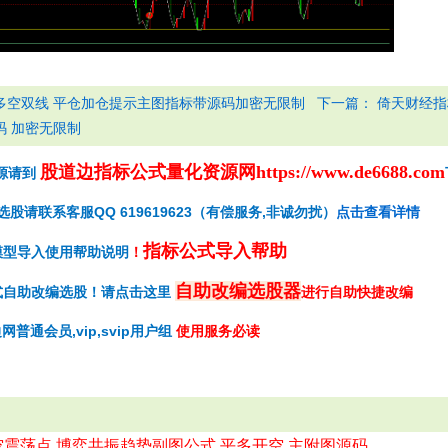
下一篇：
多空双线 平仓加仓提示主图指标带源码加密无限制
倚天财经指
码 加密无限制
股道边指标公式量化资源网
https://www.de6688.com
源请到
请联系客服QQ 619619623（有偿服务,非诚勿扰）
点击查看详情
指标公式导入帮助
模型导入使用帮助说明
！
自助改编选股器
式自助改编选股！请点击这里
进行自助快捷改编
网普通会员,vip,svip用户组
使用服务必读
空震荡点 博弈共振趋势副图公式 平多开空 主附图源码