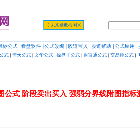
提示:网页
※未来函数检测※
指标公式
|
看盘软件
|
公式改编
|
股道宝贝
|
股道帮助
|
公式应用
|
公式
|
倚天公式
|
文华公式
|
操盘手公式
|
财富通公式
|
交易师公式
|
图公式 阶段卖出买入 强弱分界线附图指标