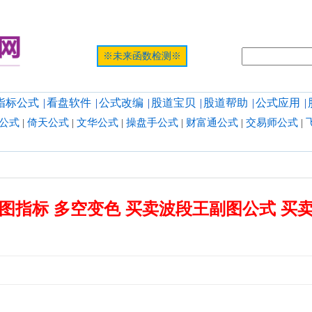
提示:网页
※未来函数检测※
指标公式
|
看盘软件
|
公式改编
|
股道宝贝
|
股道帮助
|
公式应用
|
公式
|
倚天公式
|
文华公式
|
操盘手公式
|
财富通公式
|
交易师公式
|
图指标 多空变色 买卖波段王副图公式 买