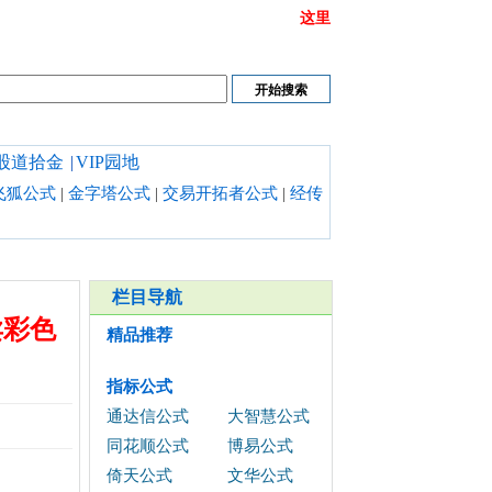
或链接打不开时请清理浏览器缓存,也可以点开
这里
股道拾金
|
VIP园地
飞狐公式
|
金字塔公式
|
交易开拓者公式
|
经传
栏目导航
卖彩色
精品推荐
指标公式
通达信公式
大智慧公式
同花顺公式
博易公式
倚天公式
文华公式