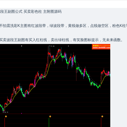
波段王副图公式 买卖彩色柱 主附图源码
不怕震洗彩K主图有红波段带，绿波段带，黄线做多区，点线做空区，粉色K柱
 买卖波段王副图有买入红柱线，卖出绿柱线，有笑脸图标提示，无未来函数。