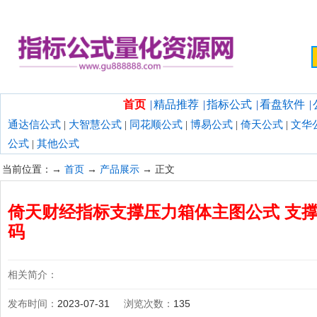
欢迎光临指标公式量化资源网！
首页
|
精品推荐
|
指标公式
|
看盘软件
|
通达信公式
|
大智慧公式
|
同花顺公式
|
博易公式
|
倚天公式
|
文华
公式
|
其他公式
当前位置：→
首页
→
产品展示
→ 正文
倚天财经指标支撑压力箱体主图公式 支撑
码
相关简介：
发布时间：
2023-07-31
浏览次数：
135