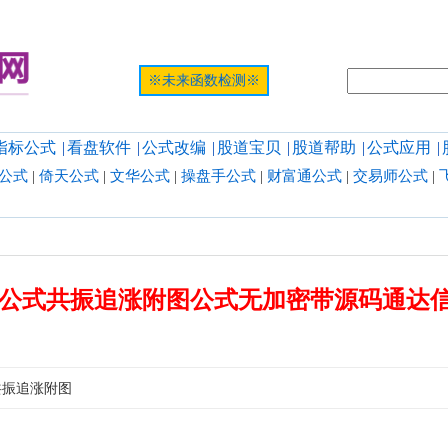
提示:网页
※未来函数检测※
指标公式
|
看盘软件
|
公式改编
|
股道宝贝
|
股道帮助
|
公式应用
|
公式
|
倚天公式
|
文华公式
|
操盘手公式
|
财富通公式
|
交易师公式
|
公式共振追涨附图公式无加密带源码通达
共振追涨附图