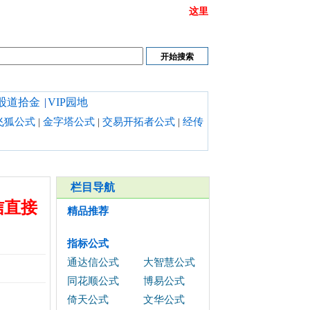
或链接打不开时请清理浏览器缓存,也可以点开
这里
股道拾金
|
VIP园地
飞狐公式
|
金字塔公式
|
交易开拓者公式
|
经传
栏目导航
信直接
精品推荐
指标公式
通达信公式
大智慧公式
同花顺公式
博易公式
倚天公式
文华公式