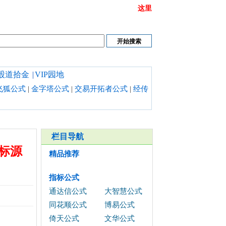
或链接打不开时请清理浏览器缓存,也可以点开
这里
股道拾金
|
VIP园地
飞狐公式
|
金字塔公式
|
交易开拓者公式
|
经传
栏目导航
标源
精品推荐
指标公式
通达信公式
大智慧公式
同花顺公式
博易公式
倚天公式
文华公式