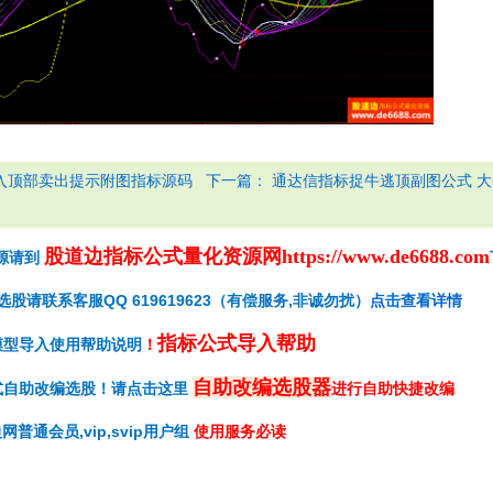
下一篇：
入顶部卖出提示附图指标源码
通达信指标捉牛逃顶副图公式 
股道边指标公式量化资源网
https://www.de6688.com
源请到
请联系客服QQ 619619623（有偿服务,非诚勿扰）
点击查看详情
指标公式导入帮助
模型导入使用帮助说明
！
自助改编选股器
式自助改编选股！请点击这里
进行自助快捷改编
网普通会员,vip,svip用户组
使用服务必读