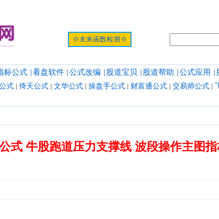
提示:网页
※未来函数检测※
指标公式
|
看盘软件
|
公式改编
|
股道宝贝
|
股道帮助
|
公式应用
|
公式
|
倚天公式
|
文华公式
|
操盘手公式
|
财富通公式
|
交易师公式
|
公式 牛股跑道压力支撑线 波段操作主图指