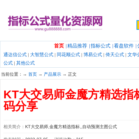
欢迎光临指标公式量化资源网！
首页
|
精品推荐
|
指标公式
|
看盘软件
|
通达信公式
|
大智慧公式
|
同花顺公式
|
博易公式
|
倚天公式
|
文华
公式
|
其他公式
当前位置：→
首页
→
产品展示
→ 正文
KT大交易师金魔方精选指
码分享
相关简介：
KT大交易师,金魔方精选指标,,自动预测主图公式