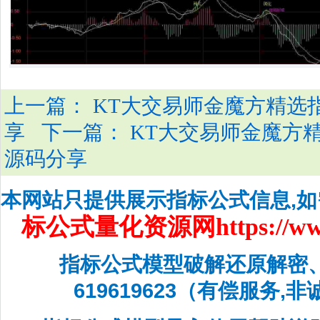
上一篇：
KT大交易师金魔方精选
下一篇：
享
KT大交易师金魔方
源码分享
本网站只提供展示指标公式信息,
标公式量化资源网
https://w
指标公式模型破解还原解密
619619623（有偿服务,