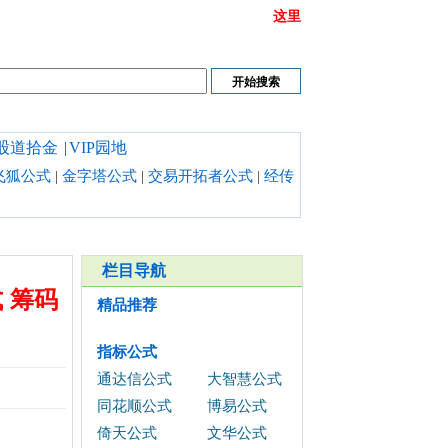
或链接打不开时请清理浏览器缓存,也可以点开
这里
股道拾金
|
VIP园地
飞狐公式
|
金字塔公式
|
交易开拓者公式
|
经传
栏目导航
 筹码
精品推荐
指标公式
通达信公式
大智慧公式
同花顺公式
博易公式
倚天公式
文华公式