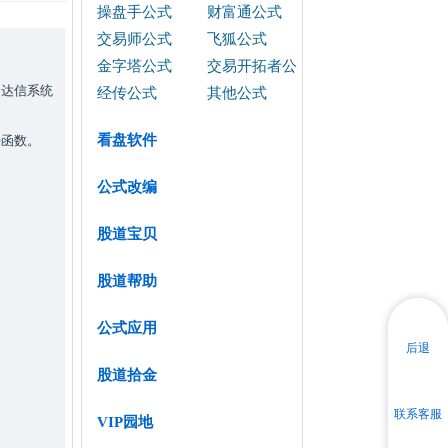
操盘手公式
财富通公式
交易师公式
飞狐公式
金字塔公式
交易开拓者公
通达信系统
式
经传公式
其他公式
看盘软件
来函数。
公式改编
股道宝贝
股道帮助
公式应用
后退
股道拾金
联系客服
VIP园地