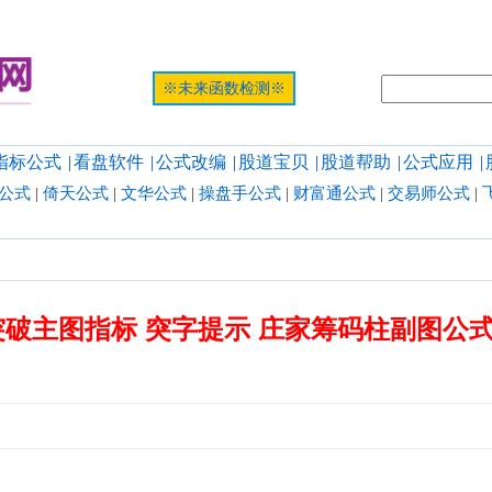
提示:网页
※未来函数检测※
指标公式
|
看盘软件
|
公式改编
|
股道宝贝
|
股道帮助
|
公式应用
|
公式
|
倚天公式
|
文华公式
|
操盘手公式
|
财富通公式
|
交易师公式
|
破主图指标 突字提示 庄家筹码柱副图公式