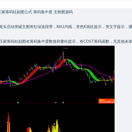
庄家筹码柱副图公式 筹码集中度 主附图源码
龙头启动突破主图有红绿波段带，MA1均线，变色K线柱提示，突文字提示，
庄家筹码柱副图有筹码集中度数值和量柱提示，有COST筹码函数，无其他未