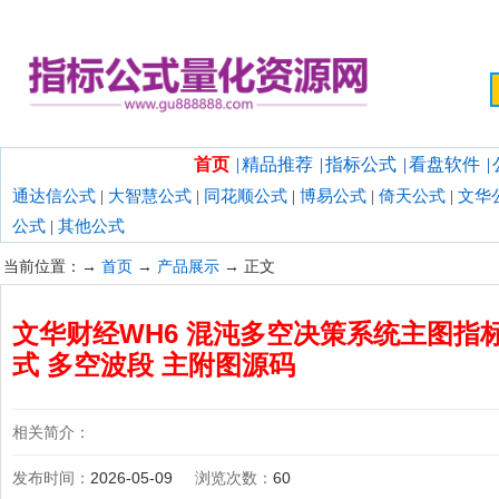
欢迎光临指标公式量化资源网！
首页
|
精品推荐
|
指标公式
|
看盘软件
|
通达信公式
|
大智慧公式
|
同花顺公式
|
博易公式
|
倚天公式
|
文华
公式
|
其他公式
当前位置：→
首页
→
产品展示
→ 正文
文华财经WH6 混沌多空决策系统主图指
式 多空波段 主附图源码
相关简介：
发布时间：
2026-05-09
浏览次数：
60