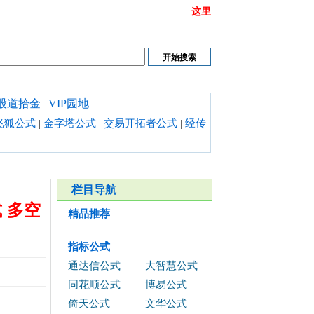
或链接打不开时请清理浏览器缓存,也可以点开
这里
股道拾金
|
VIP园地
飞狐公式
|
金字塔公式
|
交易开拓者公式
|
经传
栏目导航
 多空
精品推荐
指标公式
通达信公式
大智慧公式
同花顺公式
博易公式
倚天公式
文华公式