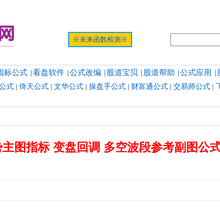
提示:网页
※未来函数检测※
指标公式
|
看盘软件
|
公式改编
|
股道宝贝
|
股道帮助
|
公式应用
|
公式
|
倚天公式
|
文华公式
|
操盘手公式
|
财富通公式
|
交易师公式
|
主图指标 变盘回调 多空波段参考副图公式