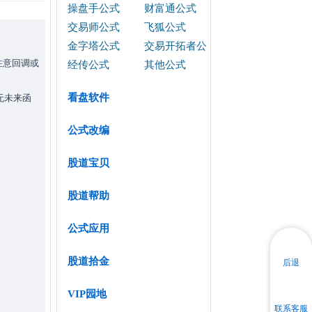
操盘手公式
财富通公式
交易师公式
飞狐公式
金字塔公式
交易开拓者公
注意回调或
式
经传公式
其他公式
看盘软件
无未来函
公式改编
股道宝贝
股道帮助
公式应用
股道拾金
后退
VIP园地
联系客服