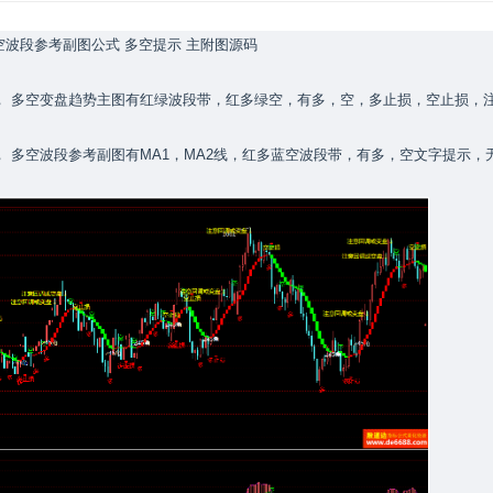
空波段参考副图公式 多空提示 主附图源码
， 多空变盘趋势主图有红绿波段带，红多绿空，有多，空，多止损，空止损，
 多空波段参考副图有MA1，MA2线，红多蓝空波段带，有多，空文字提示，