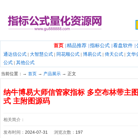
欢迎光临指标公式量化资源网！
首页
|
精品推荐
|
指标公式
|
看盘软件
|
通达信公式
|
大智慧公式
|
同花顺公式
|
博易公式
|
倚天公式
|
文华
公式
|
其他公式
当前位置：→
首页
→
产品展示
→ 正文
纳牛博易大师信管家指标 多空布林带主图指
式 主附图源码
相关简介：
发布时间：
2024-07-31
浏览次数：
197