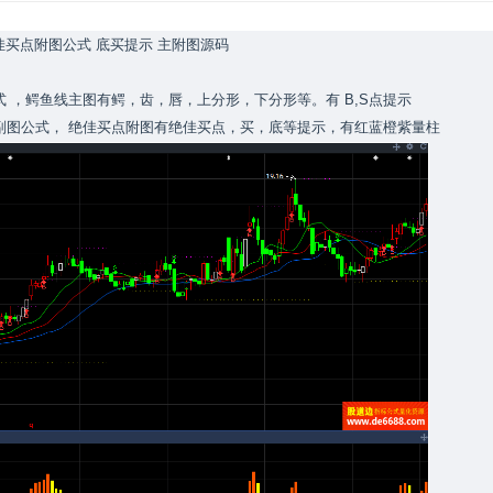
佳买点附图公式 底买提示 主附图源码
 ，鳄鱼线主图有鳄，齿，唇，上分形，下分形等。有 B,S点提示
副图公式， 绝佳买点附图有绝佳买点，买，底等提示，有红蓝橙紫量柱