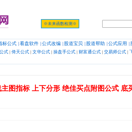
提示:网页
※未来函数检测※
指标公式
|
看盘软件
|
公式改编
|
股道宝贝
|
股道帮助
|
公式应用
|
公式
|
倚天公式
|
文华公式
|
操盘手公式
|
财富通公式
|
交易师公式
|
主图指标 上下分形 绝佳买点附图公式 底